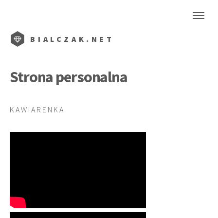
BIALCZAK.NET
Strona personalna
K A W I A R E N K A