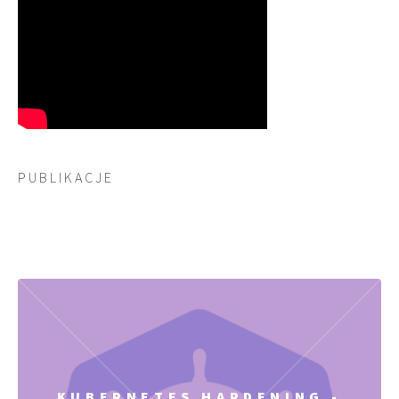
P U B L I K A C J E
KUBERNETES HARDENING -