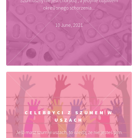
Szum uszny nie jest chorobą , a jedynie objawem
określonego schorzenia....
10 June, 2021
CELEBRYCI Z SZUMEM W
USZACH
Jeśli masz szum w uszach, to wiedz, że nie jesteś sam.