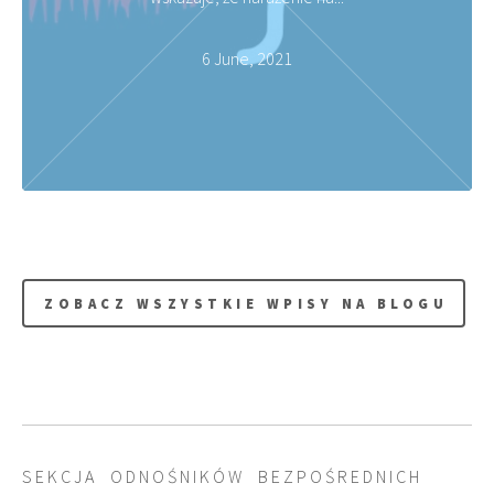
6 June, 2021
ZOBACZ WSZYSTKIE WPISY NA BLOGU
S E K C J A O D N O Ś N I K Ó W B E Z P O Ś R E D N I C H