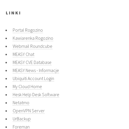
L I N K I
Portal Rogozino
Kawiarenka Rogozino
Webmail Roundcube
MEASY Chat
MEASY CVE Database
MEASY News - Informacje
Ubiquiti Account Login
My Cloud Home
Hesk Help Desk Software
Netatmo
OpenVPN Server
UrBackup
Foreman