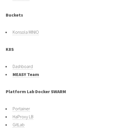
Buckets
Konsola MINIO
K8S
Dashboard
MEASY Team
Platform Lab Docker SWARM
Portainer
HaProxy LB
GitLab