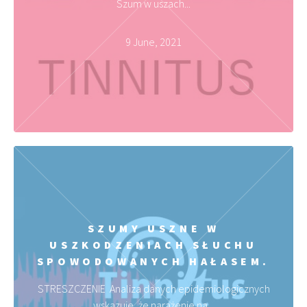
Szum w uszach...
9 June, 2021
SZUMY USZNE W
USZKODZENIACH SŁUCHU
SPOWODOWANYCH HAŁASEM.
STRESZCZENIE Analiza danych epidemiologicznych
wskazuje, że narażenie na...